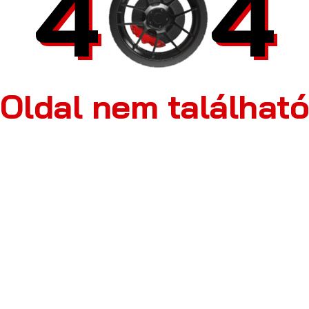
4
4
Oldal nem találhat